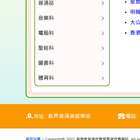
星
普通話
明
音樂科
大
香
電腦科
聖經科
圖書科
體育科
地址: 新界葵涌葵盛東邨
電話: 
網頁地圖
| Copyright© 2021 基督教香港信義會葵盛信義學校. All right