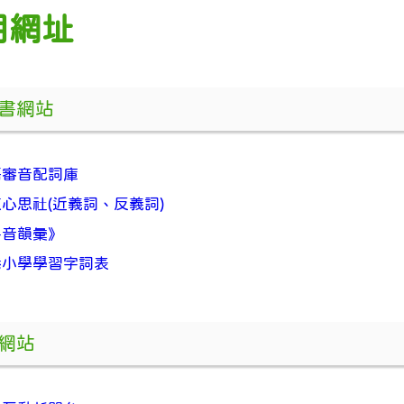
用網址
書網站
語審音配詞庫
心思社(近義詞、反義詞)
粵音韻彙》
港小學學習字詞表
網站