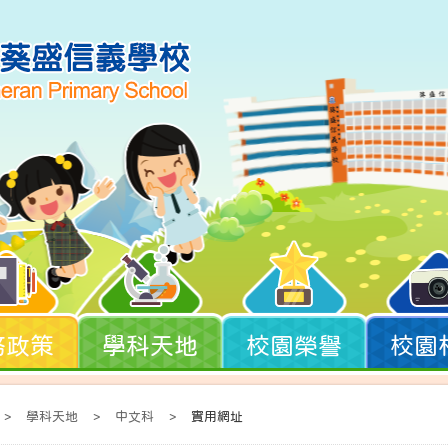
務政策
學科天地
校園榮譽
校園
>
學科天地
>
中文科
>
實用網址