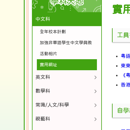
學科天地
實
中文科
全年校本計劃
工具
加強非華語學生中文學與教
活動相片
粵
實用網址
東東
《
英文科
香
數學科
常識/人文/科學
自學
視藝科