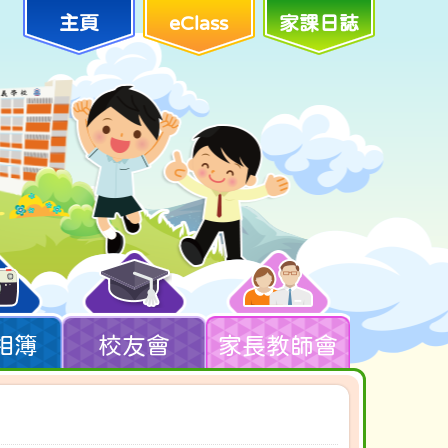
主頁
eClass
家課日誌
相簿
校友會
家長教師會