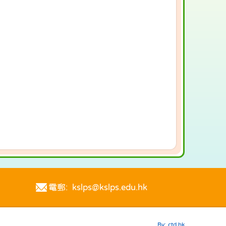
電郵: kslps@kslps.edu.hk
By: ctd.hk