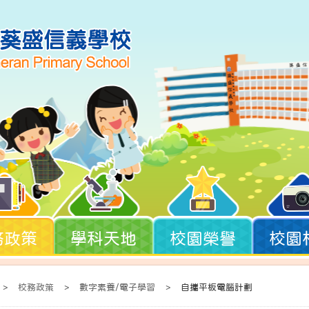
務政策
學科天地
校園榮譽
校園
>
校務政策
>
數字素養/電子學習
>
自攜平板電腦計劃