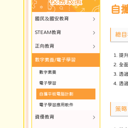
校務政策
自
國民及國安教育
STEAM教育
總目
正向教育
提
數字素養/電子學習
全
數字素養
透
電子學習
透
自攜平板電腦計劃
電子學習應用軟件
策略
資優教育