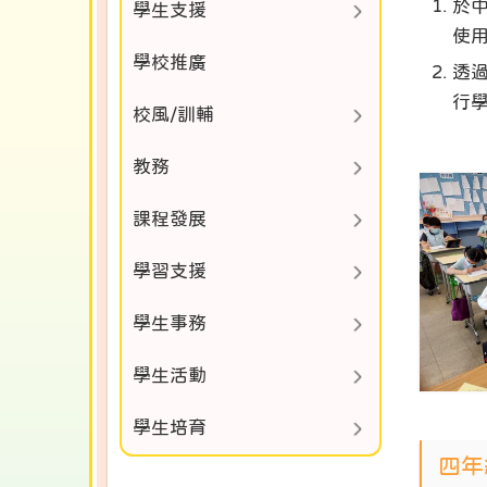
於
學生支援
使
學校推廣
透
行學
校風/訓輔
教務
課程發展
學習支援
學生事務
學生活動
學生培育
四年