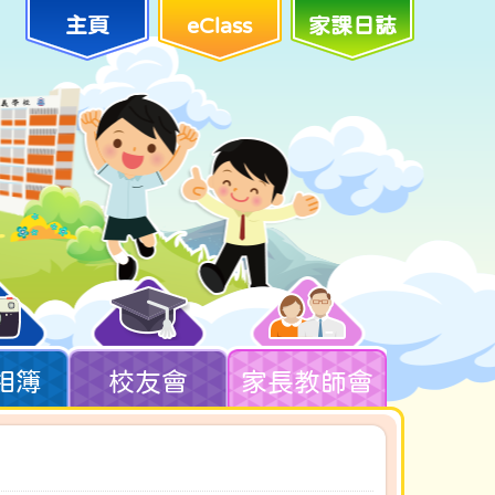
主頁
eClass
家課日誌
相簿
校友會
家長教師會