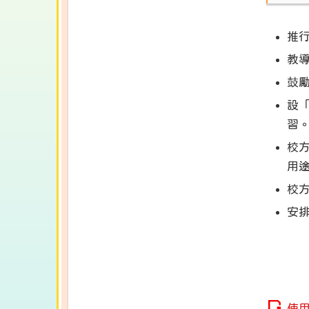
推行
教
鼓
設「
習
校
用
校
安
使