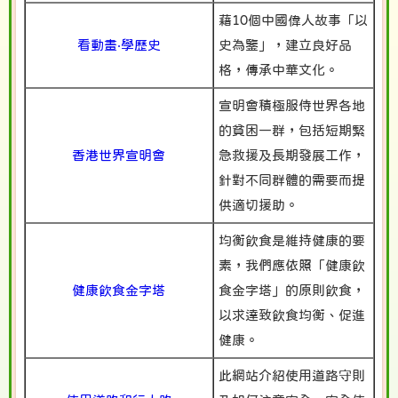
藉10個中國偉人故事「以
看動畫‧學歷史
史為鑒」，建立良好品
格，傳承中華文化。
宣明會積極服侍世界各地
的貧困一群，包括短期緊
香港世界宣明會
急救援及長期發展工作，
針對不同群體的需要而提
供適切援助。
均衡飲食是維持健康的要
素，我們應依照「健康飲
健康飲食金字塔
食金字塔」的原則飲食，
以求達致飲食均衡、促進
健康。
此網站介紹使用道路守則