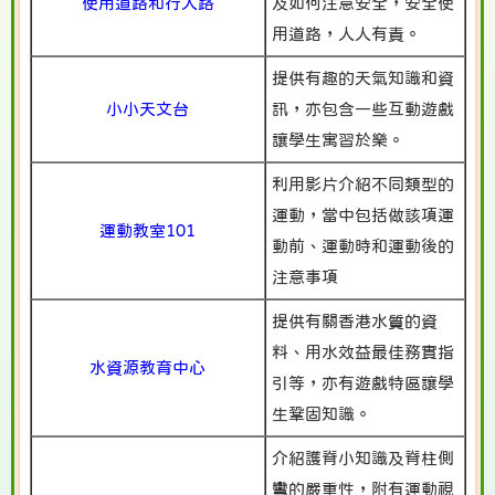
使用道路和行人路
及如何注意安全，安全使
用道路，人人有責。
提供有趣的天氣知識和資
小小天文台
訊，亦包含一些互動遊戲
讓學生寓習於樂。
利用影片介紹不同類型的
運動，當中包括做該項運
運動教室101
動前、運動時和運動後的
注意事項
提供有關香港水質的資
料、用水效益最佳務實指
水資源教育中心
引等，亦有遊戲特區讓學
生鞏固知識。
介紹護脊小知識及脊柱側
彎的嚴重性，附有運動視