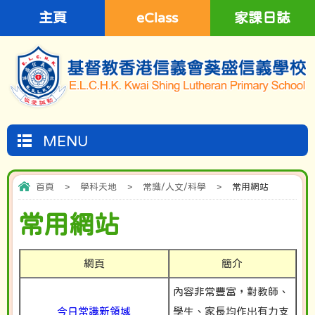
主頁
eClass
家課日誌
MENU
首頁
>
學科天地
>
常識/人文/科學
>
常用網站
常用網站
網頁
簡介
內容非常豐富，對教師、
今日常識新領域
學生、家長均作出有力支