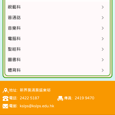
視藝科
普通話
音樂科
電腦科
聖經科
圖書科
體育科
地址: 新界葵涌葵盛東邨
電話: 2422 5187
傳真: 2419 9470
電郵: kslps@kslps.edu.hk