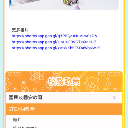
更多相片
https://photos.app.goo.gl/rj3PBQeJNHVLwPLD8
https://photos.app.goo.gl/HoHzjE9VGTzsXq4H7
https://photos.app.goo.gl/xVtWKbhESDaWqKW19
校務政策
國民及國安教育
STEAM教育
簡介