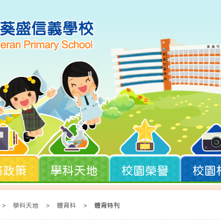
務政策
學科天地
校園榮譽
校園
>
學科天地
>
體育科
>
體育特刊