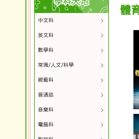
學科天地
體
中文科
英文科
數學科
常識/人文/科學
視藝科
普通話
音樂科
電腦科