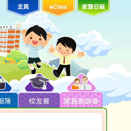
主頁
eClass
家課日誌
相簿
校友會
家長教師會