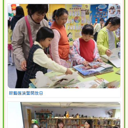
綜藝匯演暨開放日