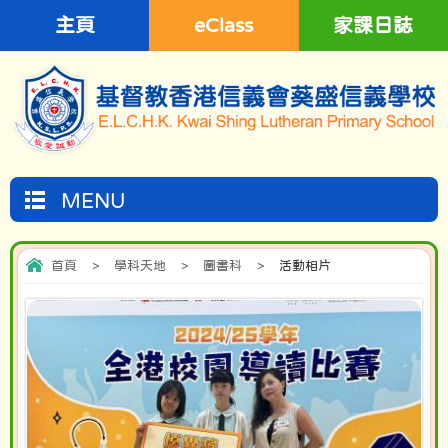
主頁
eClass
家課日誌
MENU
首頁
>
學科天地
>
圖書科
>
活動相片