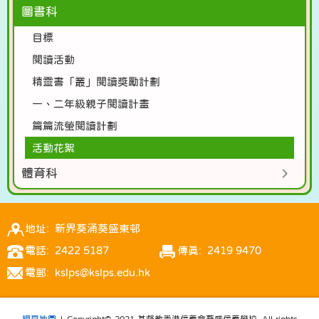
圖書科
目標
閱讀活動
精靈書「叢」閱讀獎勵計劃
一、二年級親子閱讀計畫
篇篇流螢閱讀計劃
活動花絮
體育科
地址: 新界葵涌葵盛東邨
電話: 2422 5187
傳真: 2419 9470
電郵: kslps@kslps.edu.hk
網頁地圖
| Copyright© 2021 基督教香港信義會葵盛信義學校. All rights