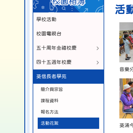
校園相簿
活
學校活動
校園電視台
五十周年金禧校慶
四十五週年校慶
音樂
葵信長者學苑
簡介與宗旨
課程資料
報名方法
活動花絮
葵涌