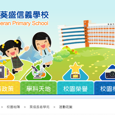
務政策
學科天地
校園榮譽
校園
>
校園相簿
>
葵信長者學苑
>
活動花絮