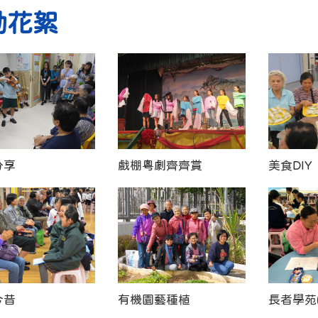
動花絮
分享
戲棚粵劇齊齊賞
美食DIY
今昔
有機園藝種植
長者學苑