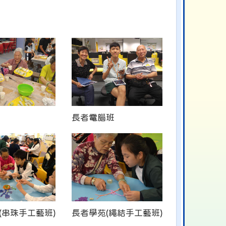
長者電腦班
(串珠手工藝班)
長者學苑(繩結手工藝班)