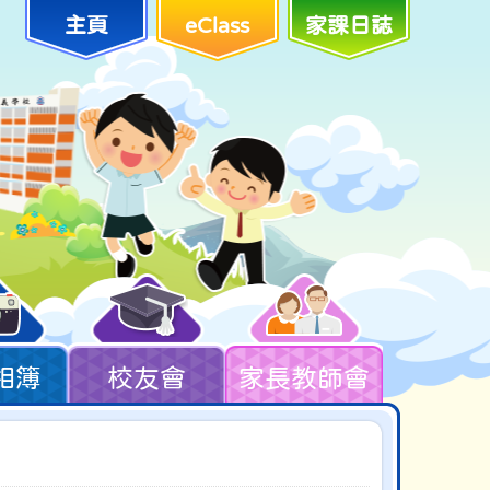
主頁
eClass
家課日誌
相簿
校友會
家長教師會