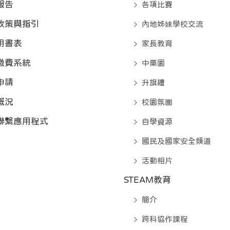
報告
各項比賽
政策與指引
內地姊妹學校交流
用書表
家長教育
繳費系統
中藥園
申請
升旗禮
概況
校園氛圍
聯繫應用程式
自學資源
國民及國家安全頻道
活動相片
STEAM教育
簡介
跨科協作課程