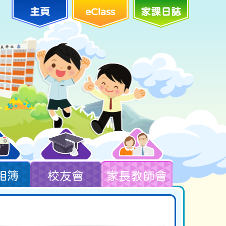
主頁
eClass
家課日誌
相簿
校友會
家長教師會