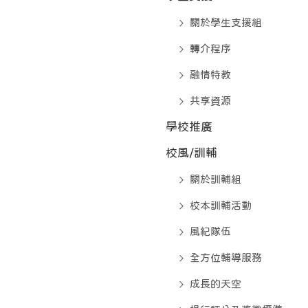
關於學生支援組
轉介程序
融情特教
共享資源
學校推廣
校風/訓輔
關於訓輔組
校本訓輔活動
風紀隊伍
全方位輔導服務
成長的天空