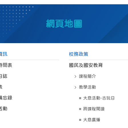
網頁地圖
資訊
校務政策
時間表
國民及國安教育
日誌
課程簡介
表
教學活動
備忘錄
大息活動-古玩日
活動
跨課程閱讀
大息廣播