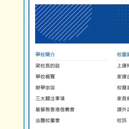
學校簡介
校園
梁校長的話
上課
學校概覽
家課
辦學宗旨
校曆
三大關注事項
家長
基督教香港信義會
課外
法團校董會
校訊