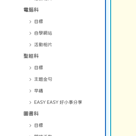
電腦科
目標
自學網站
活動相片
聖經科
目標
主題金句
早禱
EASY EASY 好小事分享
圖書科
目標