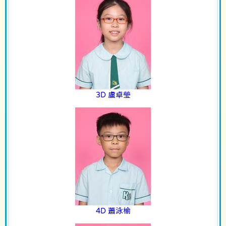
3D 盧卓瑩
4D 蕭泳榆