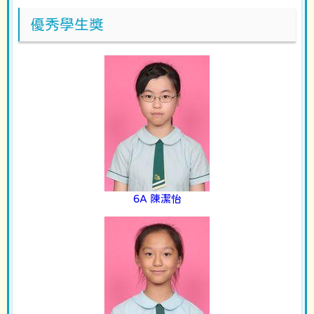
優秀學生獎
6A 陳潔怡