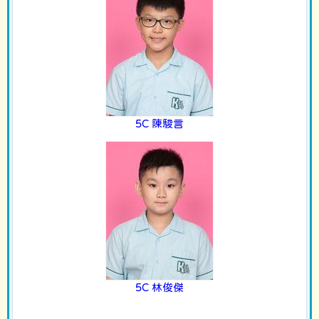
5C 陳駿言
5C 林俊傑