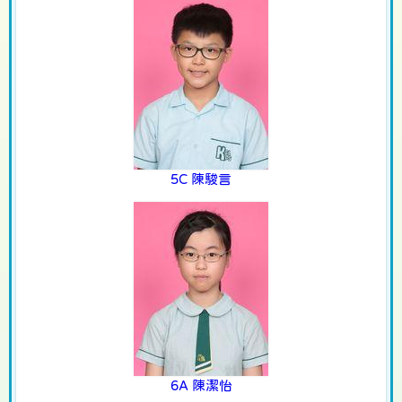
5C 陳駿言
6A 陳潔怡