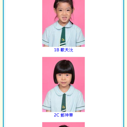
1B 歐天沇
2C 鄭坤華