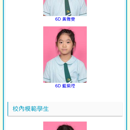
6D 黃雅雯
6D 藍紫㼆
校內模範學生