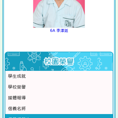
6A 李澤廷
校園榮譽
學生成就
學校榮譽
媒體報導
信義名將