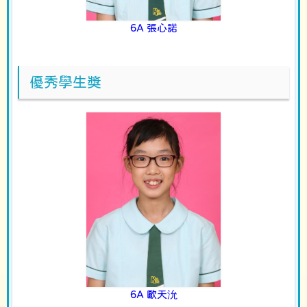
6A 張心諾
優秀學生獎
6A 歐天沇