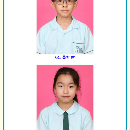
6C 黃栢言