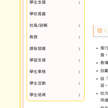
學生支援
學校推廣
校風/訓輔
四、
教務
推行
課程發展
養
學習支援
教
鼓
學生事務
設「
學生活動
習
校
學生培育
用