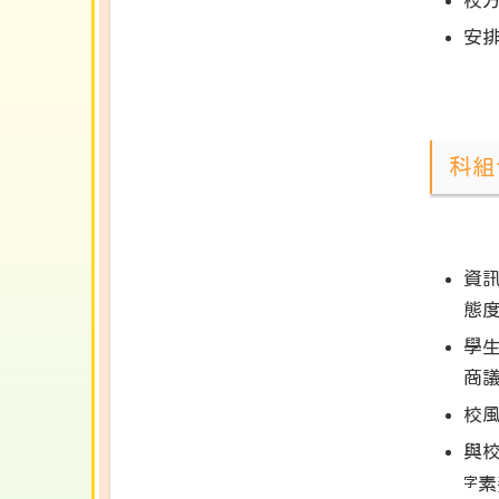
校
安
科組
資
態
學
商
校
與
字
素