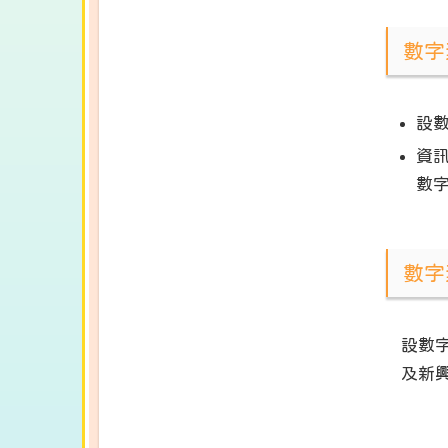
數字
設
資
數
數字
設數
及新