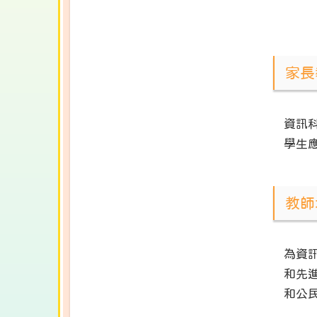
家長
資訊
學生
教師
為資
和先
和公