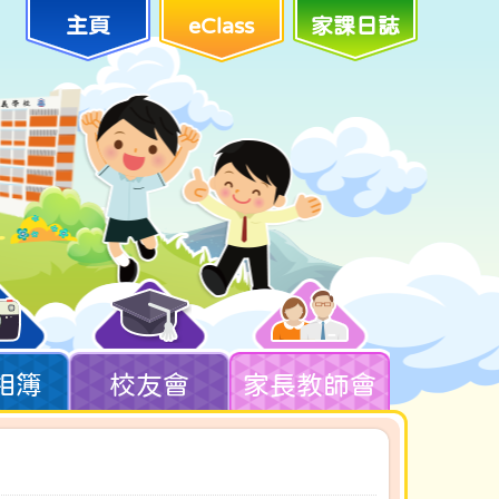
主頁
eClass
家課日誌
相簿
校友會
家長教師會