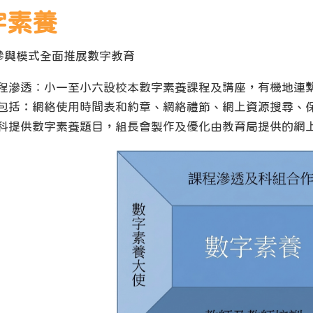
字素養
參與模式全面推展數字教育
程滲透︰小一至小六設校本數字素養課程及講座，有機地連
包括：網絡使用時間表和約章、網絡禮節、網上資源搜尋、
科提供數字素養題目，組長會製作及優化由教育局提供的網