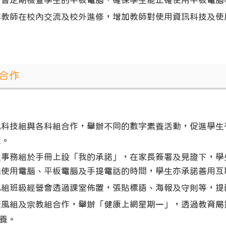
方會定期檢查學生的平板電腦，確保學生能正確使用平板電腦
排教師在校內交流及校外進修，增加教師對使用資訊科技及使
合作
訊科技組與各科組合作，舉辦不同的數字素養活動，促進學生
度。
生事務組於手冊上設「我的承諾」，在家長簽署及見證下，學
議使用電腦、平板電腦及手提電話的時間，學生亦承諾善用互
風組班級經營會透過課室佈置，張貼標語、海報及守則等，提
校風組及宗教組合作，舉
辦
「健
康
上網星
期一
」，透過教育局
養
。