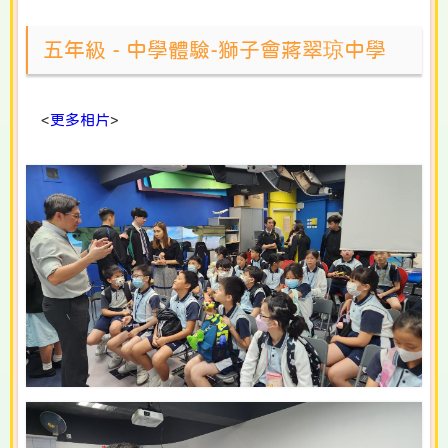
五年級 - 中學體驗-獅子會蔣翠琼中學
<
更多相片
>