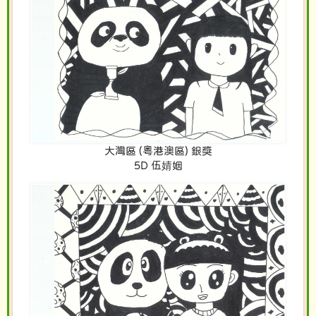
大灣區 (粵港澳區) 銀獎
5D 伍婧姻