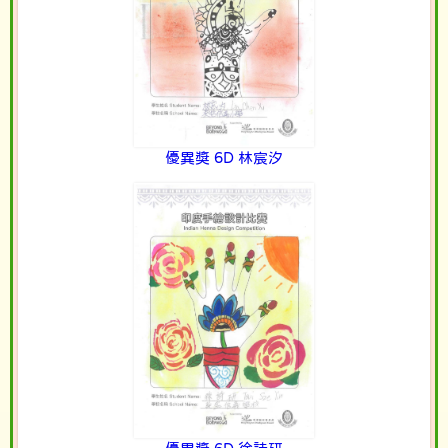
優異獎 6D 林宸汐