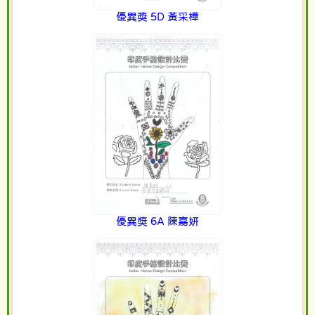
優異獎 5D 黃采樺
優異獎 6A 陳嘉妍