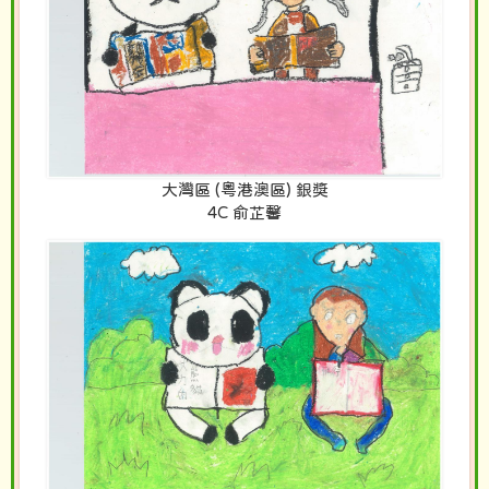
大灣區 (粵港澳區) 銀獎
4C 俞芷馨