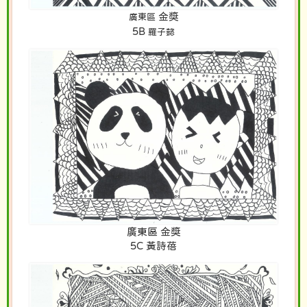
金獎
廣東區
5B
羅子懿
廣東區 金獎
5C 黃詩蓓