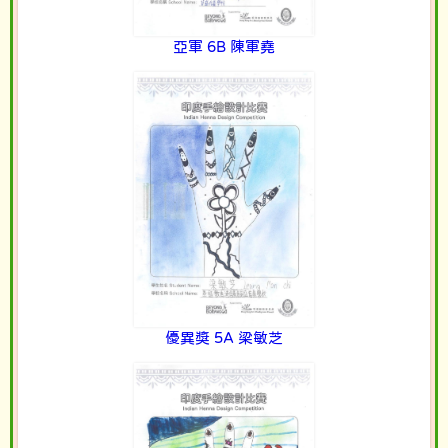
亞軍 6B 陳軍堯
優異獎 5A 梁敏芝