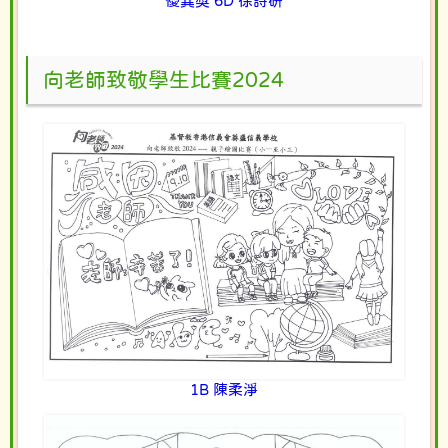
優異獎 6D 徐詩研
向老師致敬學生比賽2024
1B 陳柔淨