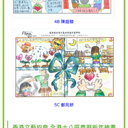
4B 陳庭駿
5C 鄭苑妍
香港文藝協會 全港十八區農曆新年繪畫