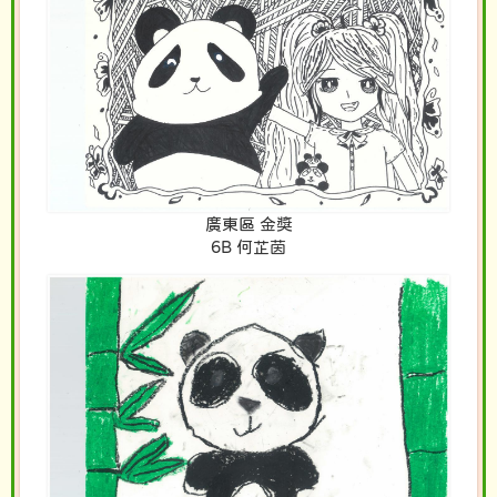
廣東區 金獎
6B 何芷茵