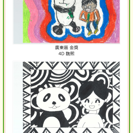
廣東區 金獎
4D 魏熙