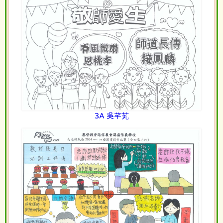
3A 吳芊芄