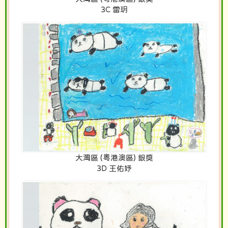
3C 雷玥
大灣區 (粵港澳區) 銀獎
3D 王佑妤