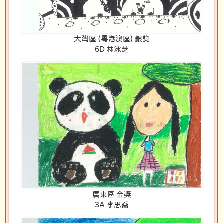
大灣區 (粵港澳區) 銀獎
6D 林泳芝
廣東區 金獎
3A 李思喬