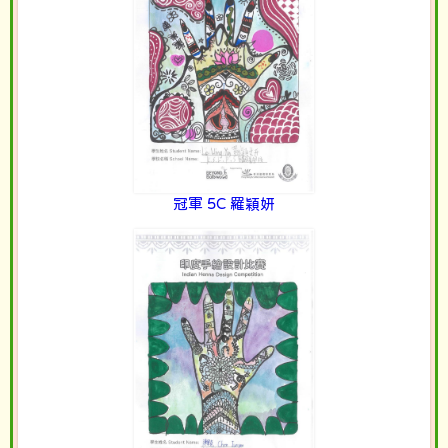
冠軍 5C 羅穎妍