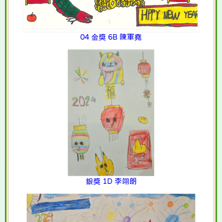
04 金獎 6B 陳軍堯
銀獎 1D 李翊朗