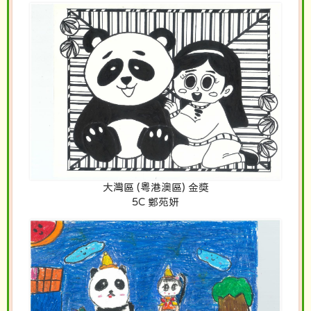
大灣區 (粵港澳區) 金獎
5C 鄭苑妍