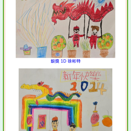
銀獎 1D 徐彬特