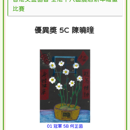
比賽
優異獎 5C 陳曉曈
01 冠軍 5B 何芷茵