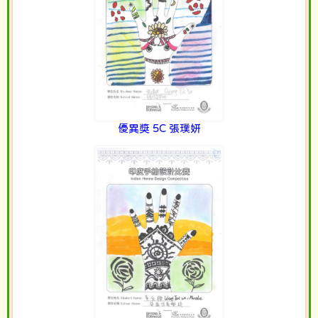
優異獎 5C 張璞妍