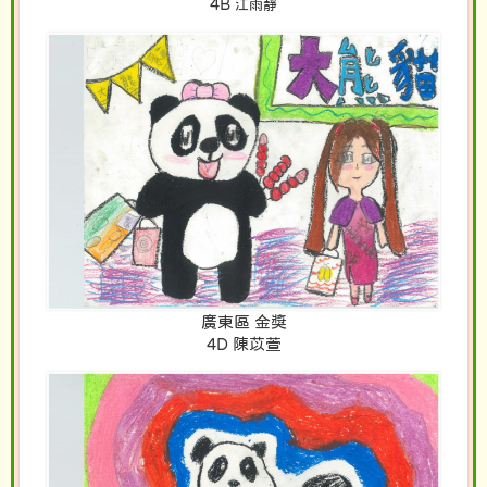
4B
江雨靜
廣東區 金獎
4D 陳苡萱