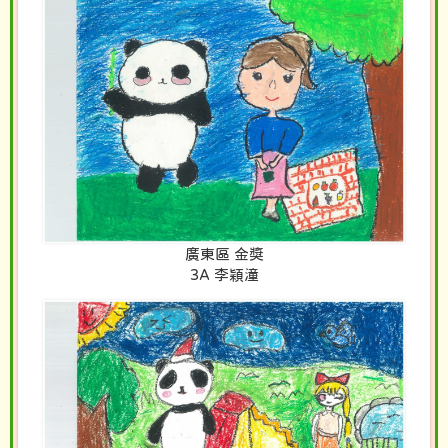
廣東區 金獎
3A 李穎潼