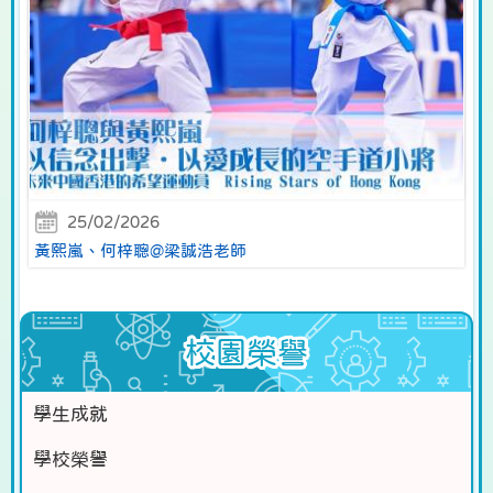
25/02/2026
黃熙嵐、何梓聰@梁誠浩老師
校園榮譽
學生成就
學校榮譽