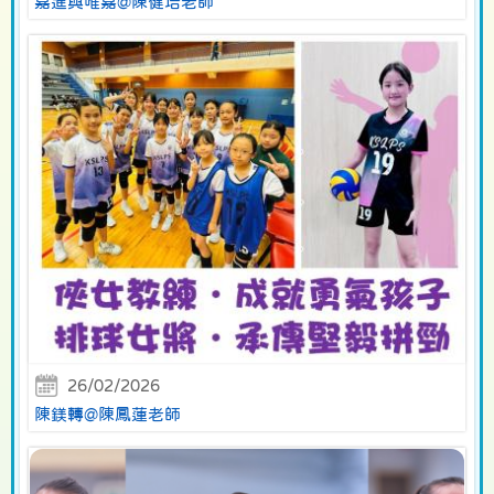
嘉進與唯嘉@陳健培老師
26/02/2026
陳鎂轉@陳鳳蓮老師