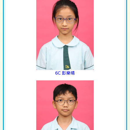
6C 彭樂晴