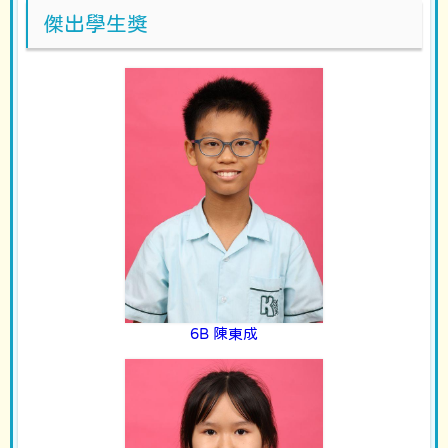
傑出學生獎
6B 陳東成