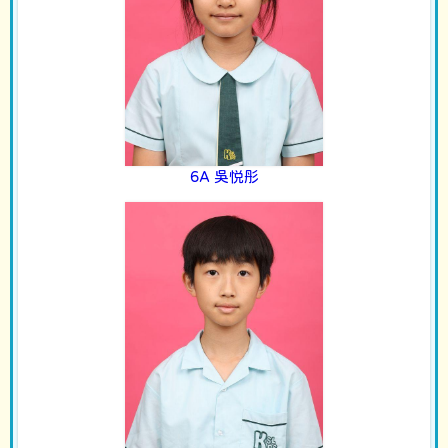
6A 吳悦彤