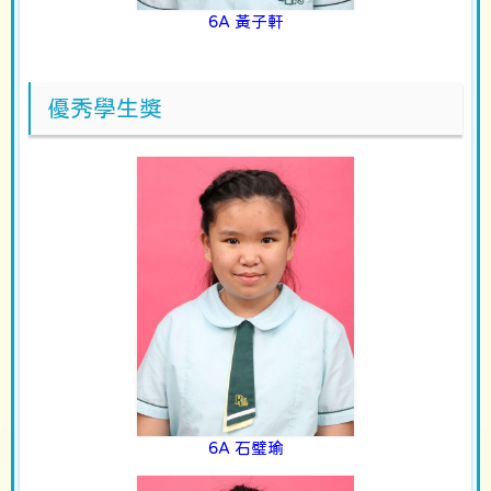
6A 黃子軒
優秀學生獎
6A 石璧瑜