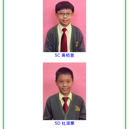
5C 黃栢言
5D 杜浚豪