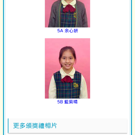
5A 余心妍
5B 藍紫晴
更多頒獎禮相片