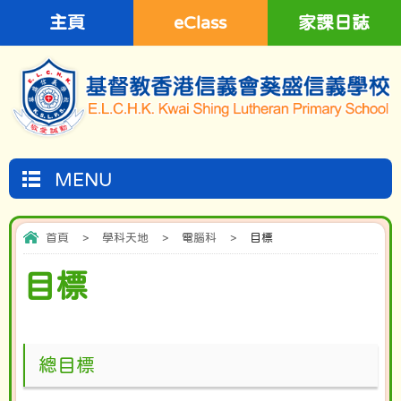
主頁
eClass
家課日誌
MENU
首頁
>
學科天地
>
電腦科
>
目標
目標
總目標