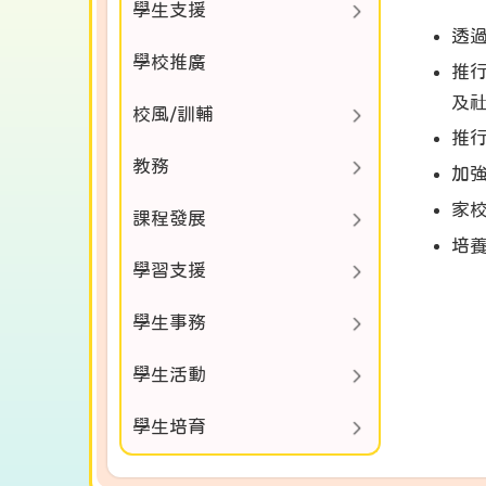
學生支援
透
學校推廣
推
及社
校風/訓輔
推
教務
加
家
課程發展
培
學習支援
學生事務
學生活動
學生培育