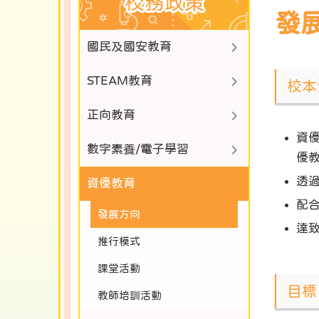
校務政策
發
國民及國安教育
STEAM教育
校本
正向教育
資
數字素養/電子學習
優
透
資優教育
配
發展方向
達
推行模式
課堂活動
目標
教師培訓活動