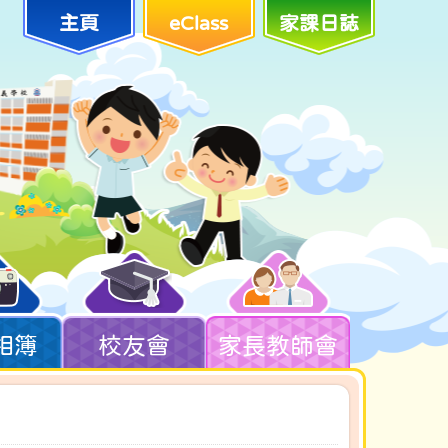
主頁
eClass
家課日誌
相簿
校友會
家長教師會