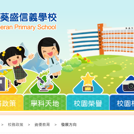
務政策
學科天地
校園榮譽
校園
>
校務政策
>
資優教育
>
發展方向