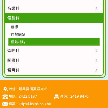
音樂科
電腦科
目標
自學網站
活動相片
聖經科
圖書科
體育科
地址: 新界葵涌葵盛東邨
電話: 2422 5187
傳真: 2419 9470
電郵: kslps@kslps.edu.hk