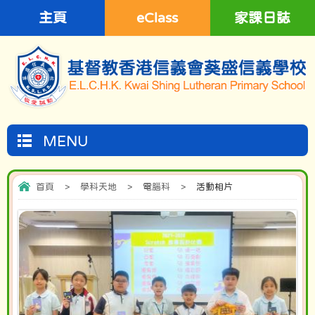
主頁
eClass
家課日誌
MENU
首頁
>
學科天地
>
電腦科
>
活動相片