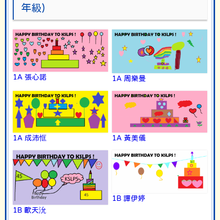
年級)
1A 張心諾
1A 周樂曼
1A 成沛恇
1A 黃美儀
1B 譚伊婷
1B 歐天沇