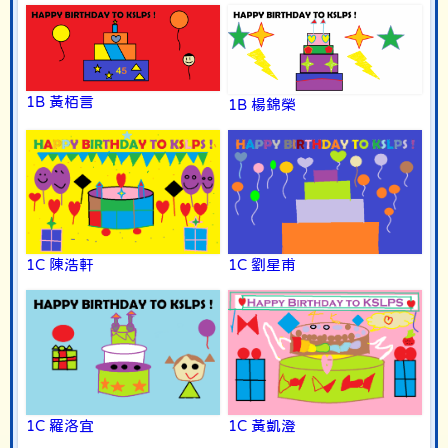
1B 黃栢言
1B 楊錦榮
1C 陳浩軒
1C 劉星甫
1C 羅洛宜
1C 黃凱澄