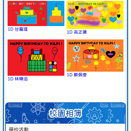
1D 甘嘉瑾
1D 高正揚
1D 蘇佩雯
1D 林韓滔
校園相簿
學校活動