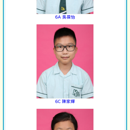
6A 吳葆怡
6C 陳家輝