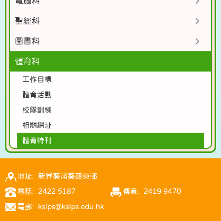
電腦科
聖經科
圖書科
體育科
工作目標
體育活動
校隊訓練
相關網址
體育特刊
地址: 新界葵涌葵盛東邨
電話: 2422 5187
傳真: 2419 9470
電郵: kslps@kslps.edu.hk