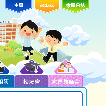
主頁
eClass
家課日誌
相簿
校友會
家長教師會