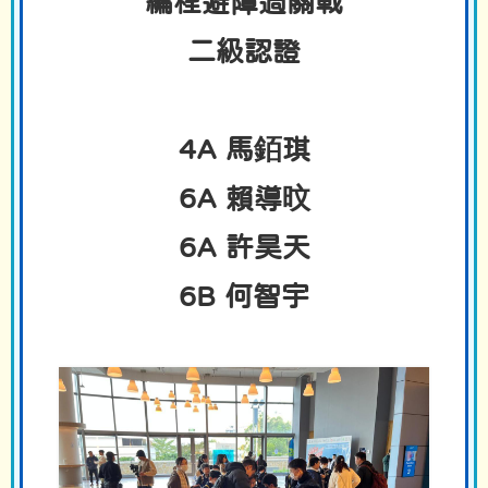
編程避障過關戰
二級認證
4A 馬銆琪
6A 賴導旼
6A 許昊天
6B 何智宇