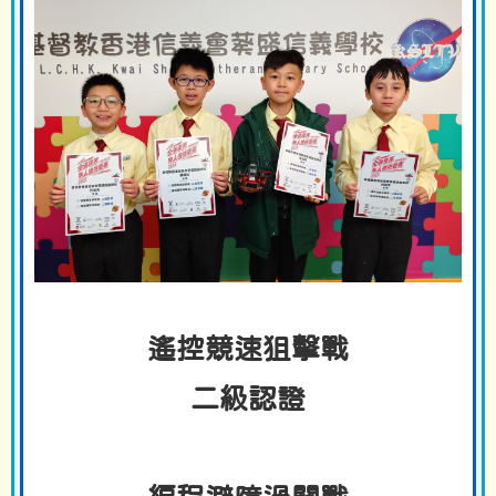
遙控競速狙擊戰
二級認證