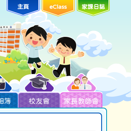
主頁
eClass
家課日誌
相簿
校友會
家長教師會