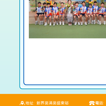
地址: 新界葵涌葵盛東邨
電話: 