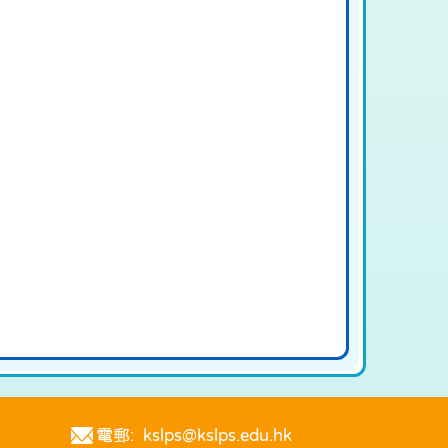
電郵: kslps@kslps.edu.hk