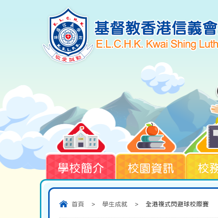
學校簡介
校園資訊
校
首頁
>
學生成就
>
全港複式閃避球校際賽