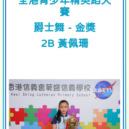
全港青少年精英蹈大
賽
爵士舞 - 金獎
2B 黃佩珊