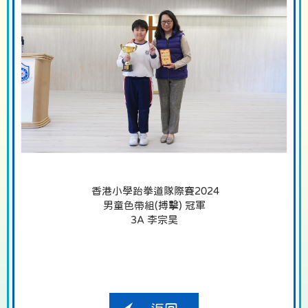
香港小學跆拳道隊際賽2024
男童色帶組(搏擊) 冠軍
3A 李宗昊