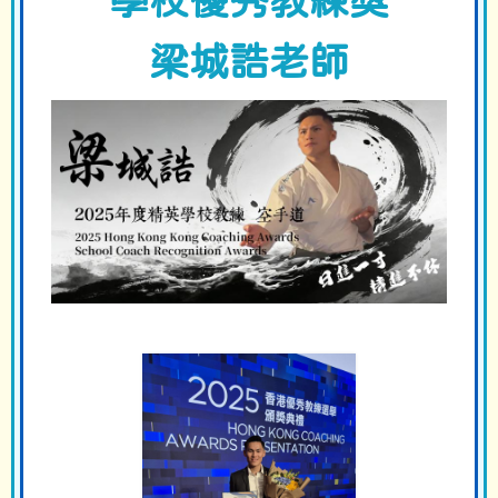
學校優秀教練獎
梁城誥老師