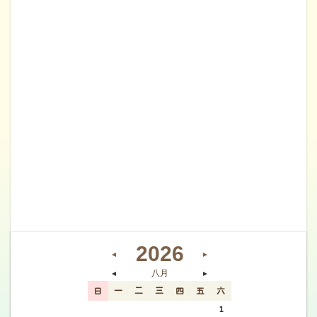
2026
◄
►
八月
◄
►
日
一
二
三
四
五
六
26
27
28
29
30
31
1