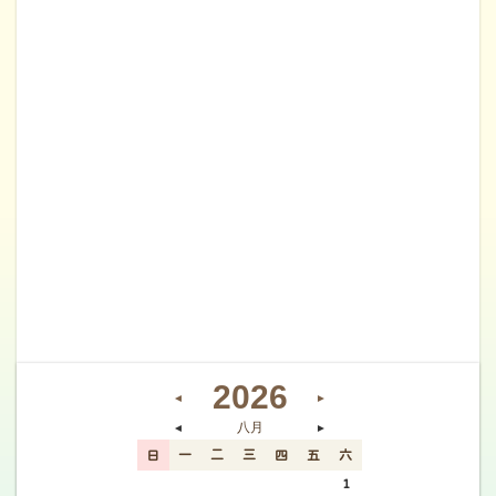
2026
◄
►
八月
◄
►
日
一
二
三
四
五
六
26
27
28
29
30
31
1