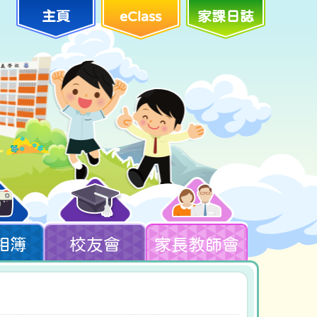
主頁
eClass
家課日誌
相簿
校友會
家長教師會