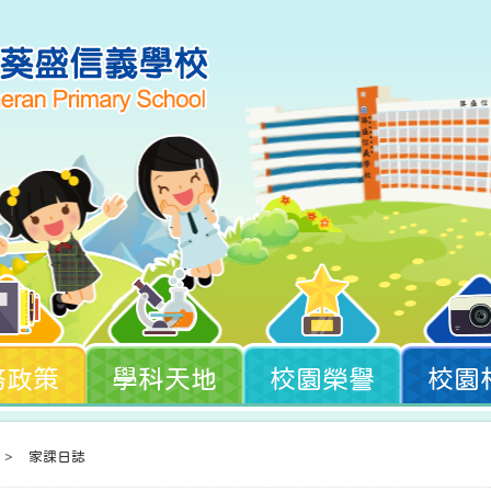
務政策
學科天地
校園榮譽
校園
>
家課日誌