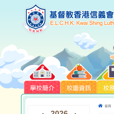
學校簡介
校園資訊
校
首頁
2026
◄
►