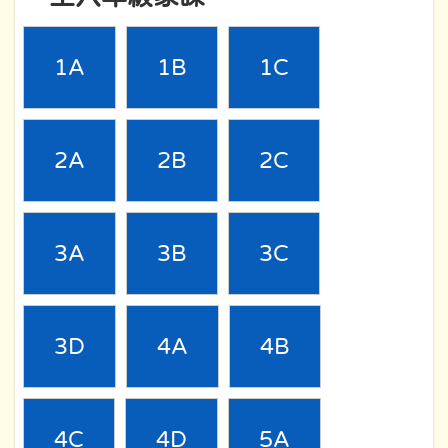
1A
1B
1C
2A
2B
2C
3A
3B
3C
3D
4A
4B
4C
4D
5A