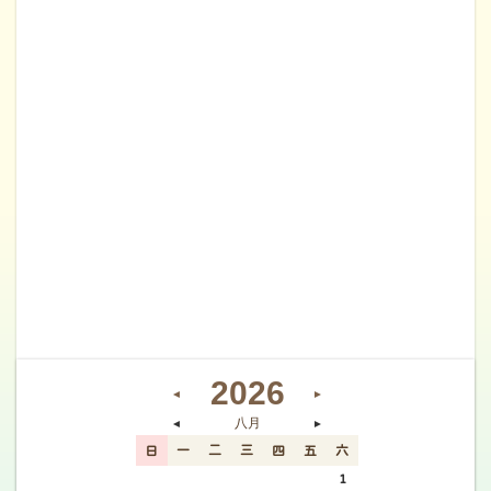
2026
◄
►
八月
◄
►
日
一
二
三
四
五
六
26
27
28
29
30
31
1