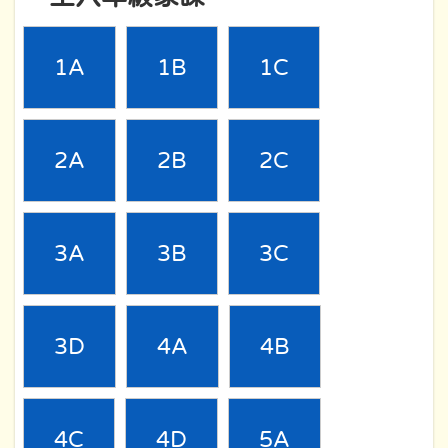
1A
1B
1C
2A
2B
2C
3A
3B
3C
3D
4A
4B
4C
4D
5A