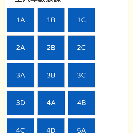
1A
1B
1C
2A
2B
2C
3A
3B
3C
3D
4A
4B
4C
4D
5A