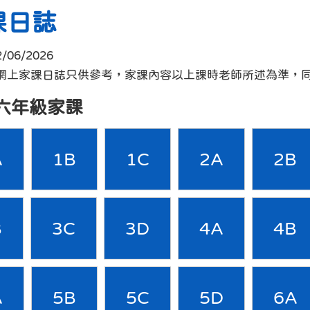
課日誌
2/06/2026
 :網上家課日誌只供參考，家課內容以上課時老師所述為準，
六年級家課
A
1B
1C
2A
2B
B
3C
3D
4A
4B
A
5B
5C
5D
6A