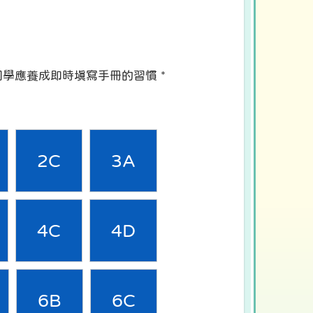
同學應養成即時填寫手冊的習慣 *
2C
3A
4C
4D
6B
6C