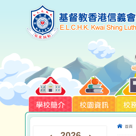
學校簡介
校園資訊
校
首頁
2026
◄
►