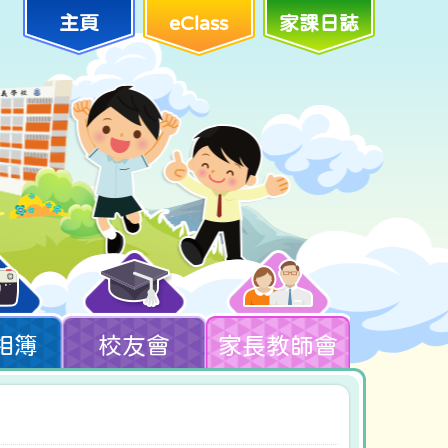
主頁
eClass
家課日誌
相簿
校友會
家長教師會