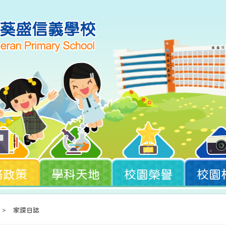
務政策
學科天地
校園榮譽
校園
>
家課日誌