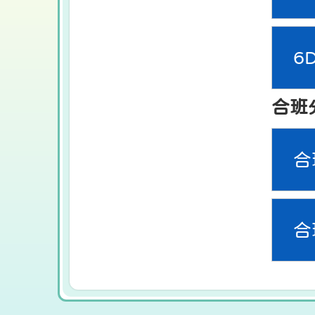
6
合班
合
合