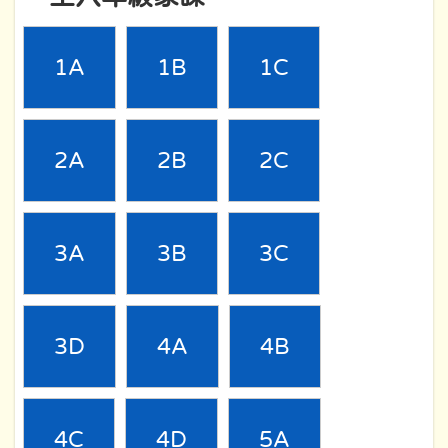
1A
1B
1C
2A
2B
2C
3A
3B
3C
3D
4A
4B
4C
4D
5A