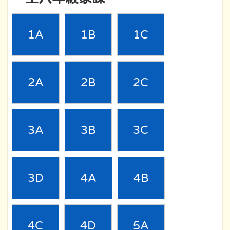
1A
1B
1C
2A
2B
2C
3A
3B
3C
3D
4A
4B
4C
4D
5A