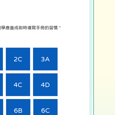
同學應養成即時填寫手冊的習慣 *
2C
3A
4C
4D
6B
6C