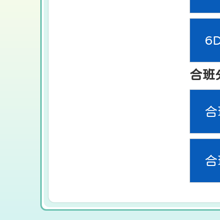
6
合班
合
合