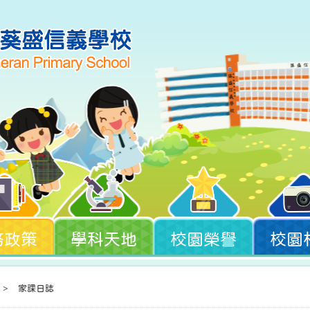
務政策
學科天地
校園榮譽
校園
>
家課日誌