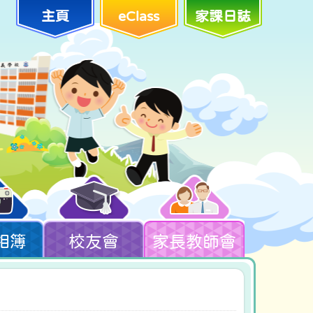
主頁
eClass
家課日誌
相簿
校友會
家長教師會