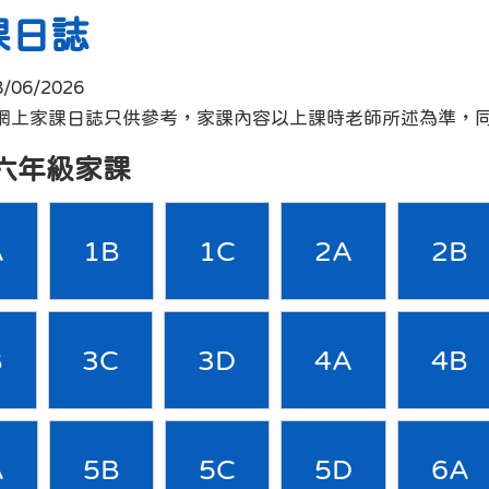
課日誌
8/06/2026
 :網上家課日誌只供參考，家課內容以上課時老師所述為準，
六年級家課
A
1B
1C
2A
2B
B
3C
3D
4A
4B
A
5B
5C
5D
6A