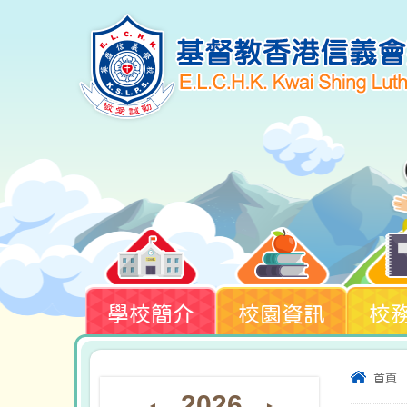
學校簡介
校園資訊
校
首頁
2026
◄
►