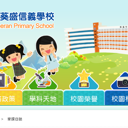
務政策
學科天地
校園榮譽
校園
>
家課日誌