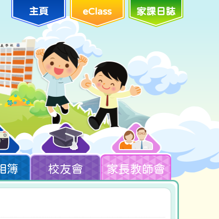
主頁
eClass
家課日誌
相簿
校友會
家長教師會