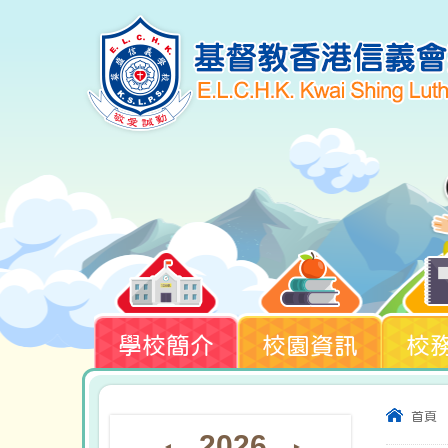
學校簡介
校園資訊
校
首頁
2026
◄
►