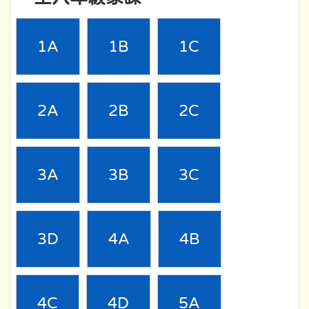
1A
1B
1C
2A
2B
2C
3A
3B
3C
3D
4A
4B
4C
4D
5A