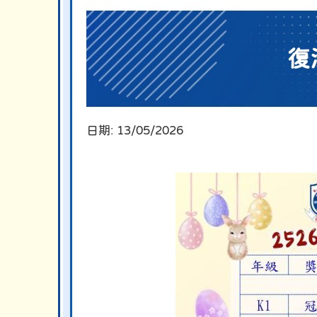
復
日期:
13/05/2026