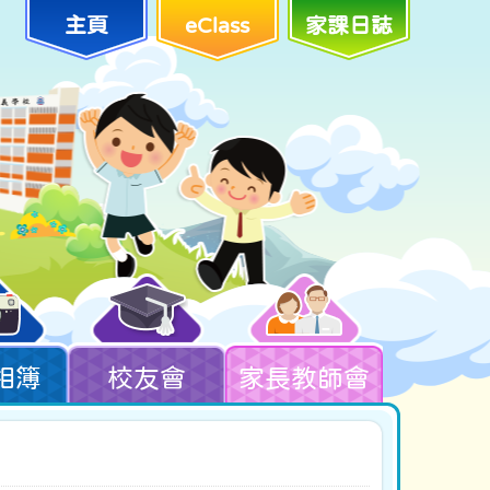
主頁
eClass
家課日誌
相簿
校友會
家長教師會