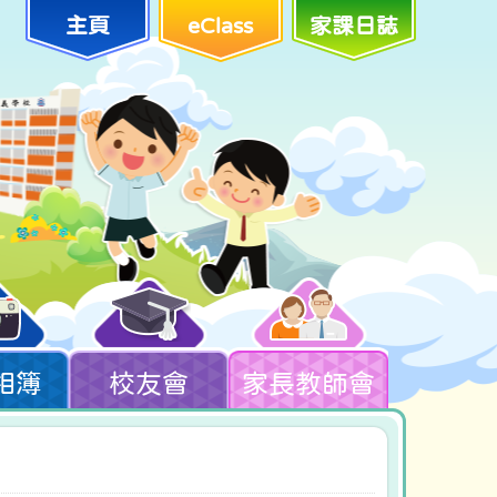
主頁
eClass
家課日誌
相簿
校友會
家長教師會