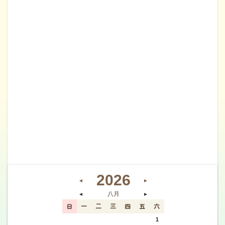
2026
◄
►
八月
◄
►
日
一
二
三
四
五
六
26
27
28
29
30
31
1