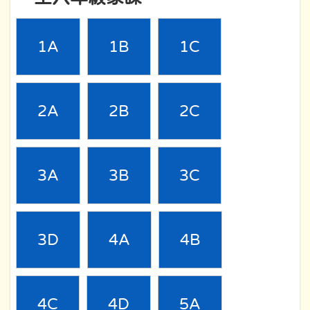
1A
1B
1C
2A
2B
2C
3A
3B
3C
3D
4A
4B
4C
4D
5A