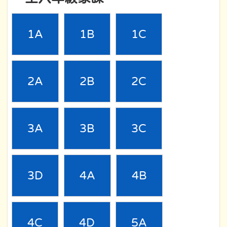
1A
1B
1C
2A
2B
2C
3A
3B
3C
3D
4A
4B
4C
4D
5A