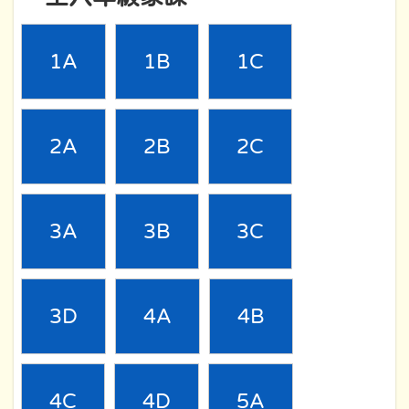
1A
1B
1C
2A
2B
2C
3A
3B
3C
3D
4A
4B
4C
4D
5A