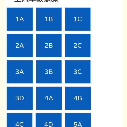
1A
1B
1C
2A
2B
2C
3A
3B
3C
3D
4A
4B
4C
4D
5A