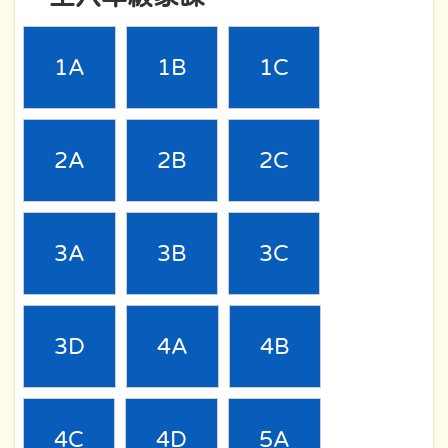
1A
1B
1C
2A
2B
2C
3A
3B
3C
3D
4A
4B
4C
4D
5A